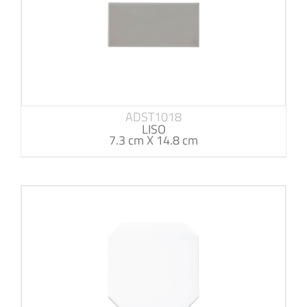
ADST1018
LISO
7.3 cm X 14.8 cm