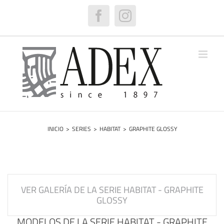
Saltar
al
Facebook
Instagram
contenido
INICIO
>
SERIES
>
HABITAT
>
GRAPHITE GLOSSY
VER GALERÍA DE LA SERIE HABITAT - GRAPHITE
GLOSSY
MODELOS DE LA SERIE HABITAT - GRAPHITE