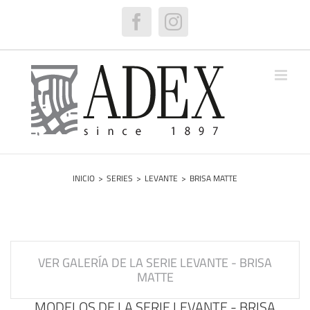
Saltar
al
Facebook
Instagram
contenido
INICIO
>
SERIES
>
LEVANTE
>
BRISA MATTE
VER GALERÍA DE LA SERIE LEVANTE - BRISA
MATTE
MODELOS DE LA SERIE LEVANTE - BRISA