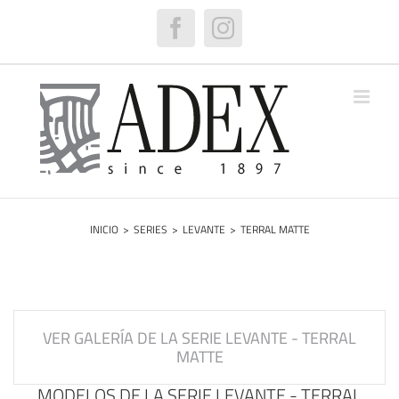
Saltar
al
Facebook
Instagram
contenido
INICIO
>
SERIES
>
LEVANTE
>
TERRAL MATTE
VER GALERÍA DE LA SERIE LEVANTE - TERRAL
MATTE
MODELOS DE LA SERIE LEVANTE - TERRAL