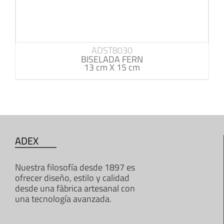
ADST8030
BISELADA FERN
13 cm X 15 cm
ADEX
Nuestra filosofía desde 1897 es
ofrecer diseño, estilo y calidad
desde una fábrica artesanal con
una tecnología avanzada.