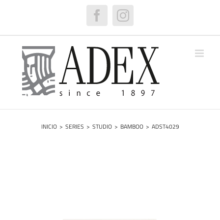
Saltar
al
Facebook
Instagram
contenido
INICIO
>
SERIES
>
STUDIO
>
BAMBOO
>
ADST4029