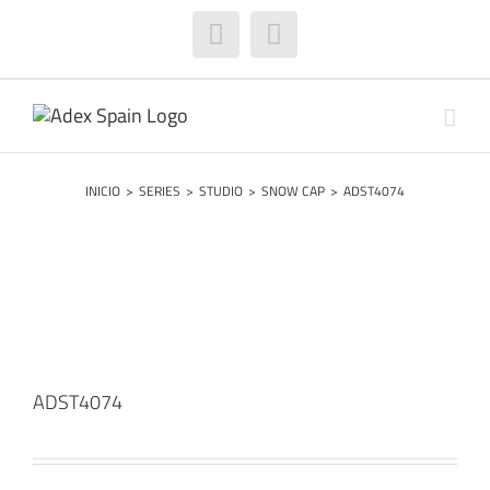
Saltar
al
Facebook
Instagram
contenido
INICIO
>
SERIES
>
STUDIO
>
SNOW CAP
>
ADST4074
ADST4074