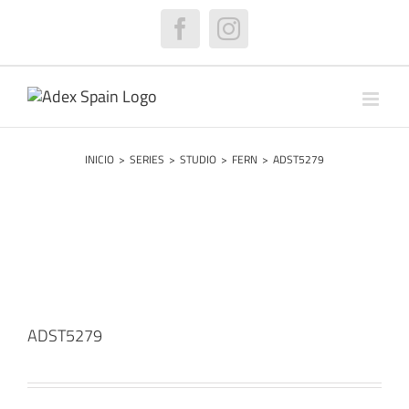
Saltar
al
Facebook
Instagram
contenido
INICIO
>
SERIES
>
STUDIO
>
FERN
>
ADST5279
ADST5279