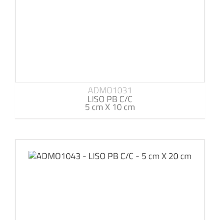
ADMO1031
LISO PB C/C
5 cm X 10 cm