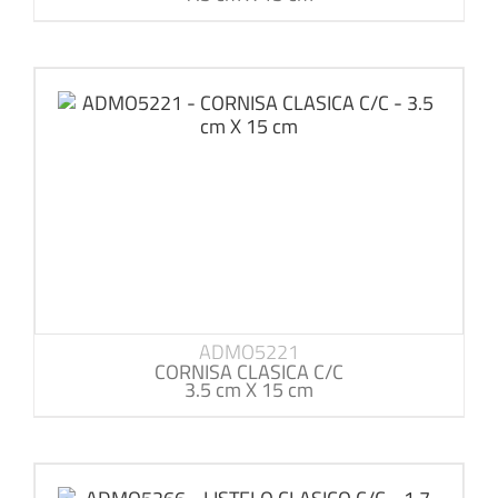
ADMO5221
CORNISA CLASICA C/C
3.5 cm X 15 cm