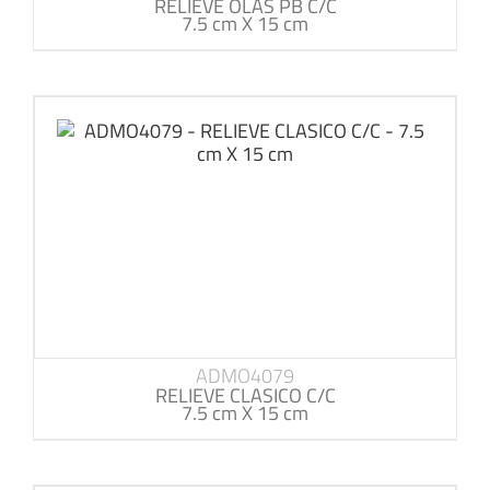
RELIEVE OLAS PB C/C
7.5 cm X 15 cm
ADMO4079
RELIEVE CLASICO C/C
7.5 cm X 15 cm