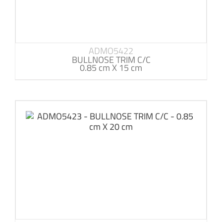
ADMO5422
BULLNOSE TRIM C/C
0.85 cm X 15 cm