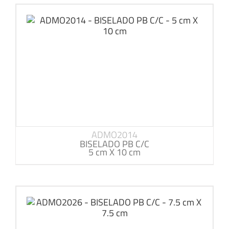
ADMO2014
BISELADO PB C/C
5 cm X 10 cm