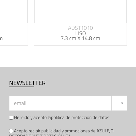
ADST1010
LISO
cm
7.3 cm X 14.8 cm
NEWSLETTER
He leído y acepto la
política de protección de datos
Acepto recibir publicidad y promociones de AZULEJO