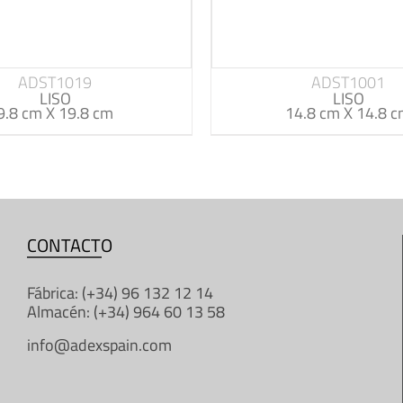
ADST1019
ADST1001
LISO
LISO
9.8 cm X 19.8 cm
14.8 cm X 14.8 
CONTACTO
Fábrica: (+34) 96 132 12 14
Almacén: (+34) 964 60 13 58
info@adexspain.com