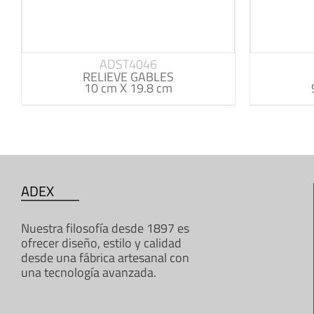
ADST4046
RELIEVE GABLES
10 cm X 19.8 cm
ADEX
Nuestra filosofía desde 1897 es
ofrecer diseño, estilo y calidad
desde una fábrica artesanal con
una tecnología avanzada.