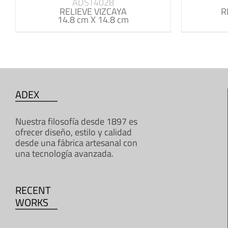
ADST4028
RELIEVE VIZCAYA
R
14.8 cm X 14.8 cm
ADEX
Nuestra filosofía desde 1897 es
ofrecer diseño, estilo y calidad
desde una fábrica artesanal con
una tecnología avanzada.
RECENT
WORKS