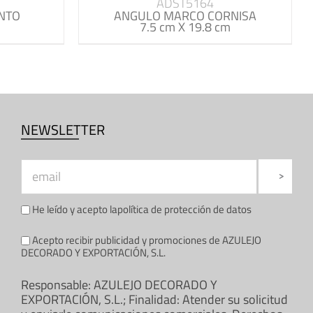
ADST5164
NTO
ANGULO MARCO CORNISA
7.5 cm X 19.8 cm
NEWSLETTER
He leído y acepto la
política de protección de datos
Acepto recibir publicidad y promociones de AZULEJO
DECORADO Y EXPORTACIÓN, S.L.
Responsable: AZULEJO DECORADO Y
EXPORTACIÓN, S.L.; Finalidad: Atender su solicitud