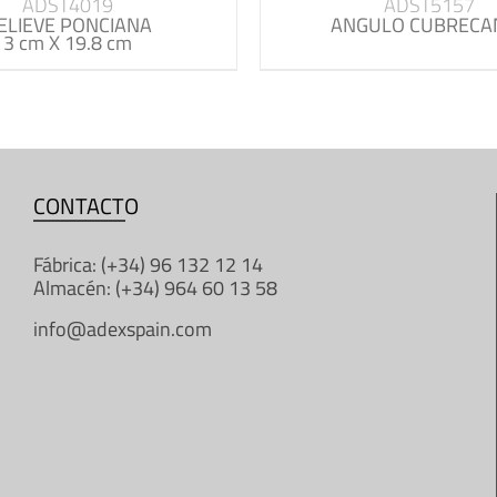
ADST4019
ADST5157
ELIEVE PONCIANA
ANGULO CUBRECA
3 cm X 19.8 cm
CONTACTO
Fábrica: (+34) 96 132 12 14
Almacén: (+34) 964 60 13 58
info@adexspain.com