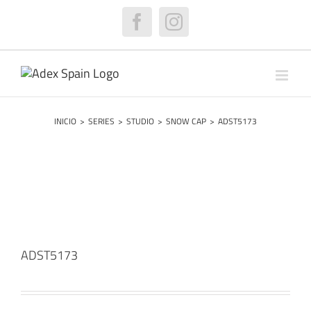
Saltar
al
Facebook
Instagram
contenido
INICIO
>
SERIES
>
STUDIO
>
SNOW CAP
>
ADST5173
ADST5173