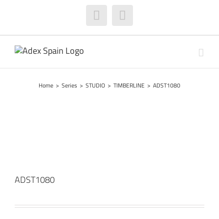
Skip
to
Facebook
Instagram
content
Home
>
Series
>
STUDIO
>
TIMBERLINE
>
ADST1080
ADST1080