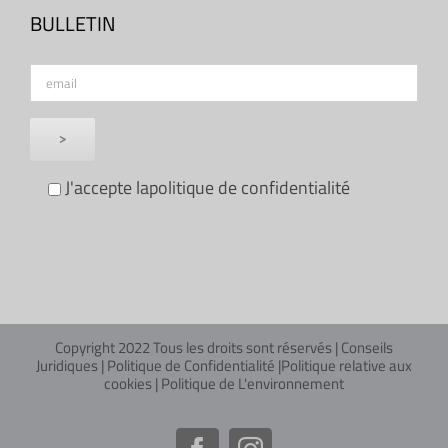
BULLETIN
J'accepte la
politique de confidentialité
Copyright 2022 Tous les droits sont réservés |
Conseils
Juridiques
|
Politique de Confidentialité
|
Politique relative aux
cookies
|
Politique de L'environnement