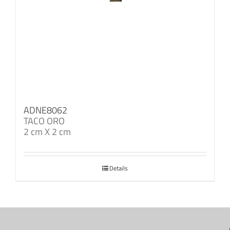
ADNE8062
TACO ORO
2 cm X 2 cm
Details