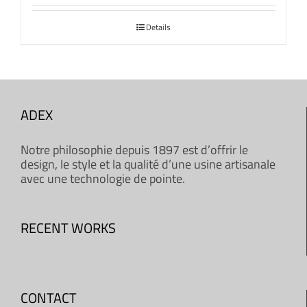
Details
ADEX
Notre philosophie depuis 1897 est d’offrir le
design, le style et la qualité d’une usine artisanale
avec une technologie de pointe.
RECENT WORKS
CONTACT