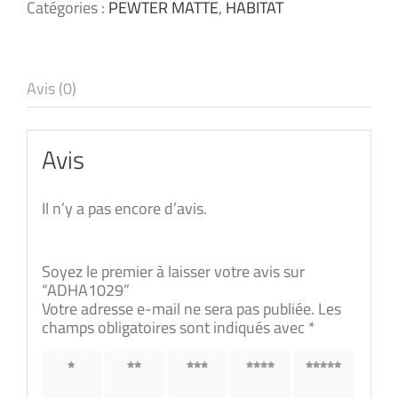
Catégories :
PEWTER MATTE
,
HABITAT
Avis (0)
Avis
Il n’y a pas encore d’avis.
Soyez le premier à laisser votre avis sur
“ADHA1029”
Votre adresse e-mail ne sera pas publiée.
Les
champs obligatoires sont indiqués avec
*
1 étoile
2 étoiles
3 étoiles
4 étoiles
5 étoiles
sur 5
sur 5
sur 5
sur 5
sur 5