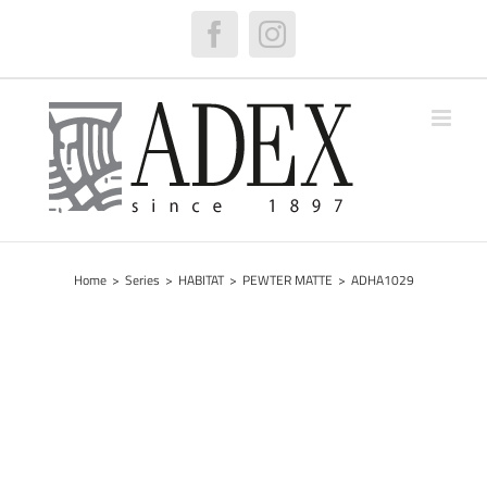
Skip
to
Facebook
Instagram
content
Home
>
Series
>
HABITAT
>
PEWTER MATTE
>
ADHA1029