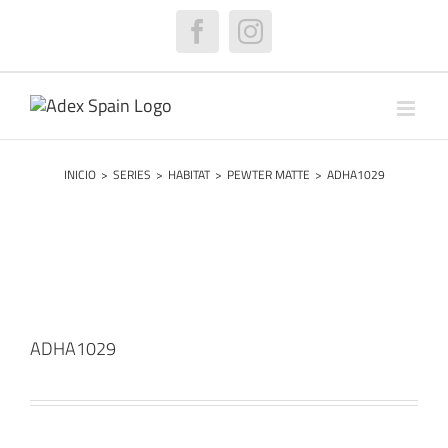
Saltar
al
Facebook
Instagram
contenido
INICIO
>
SERIES
>
HABITAT
>
PEWTER MATTE
>
ADHA1029
ADHA1029