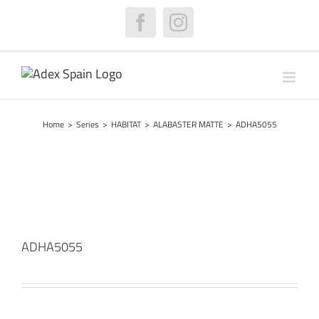
Skip
to
Facebook
Instagram
content
Home
>
Series
>
HABITAT
>
ALABASTER MATTE
>
ADHA5055
ADHA5055