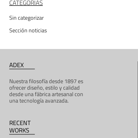
CATEGORÍAS
Sin categorizar
Sección noticias
ADEX
Nuestra filosofía desde 1897 es
ofrecer diseño, estilo y calidad
desde una fábrica artesanal con
una tecnología avanzada.
RECENT
WORKS