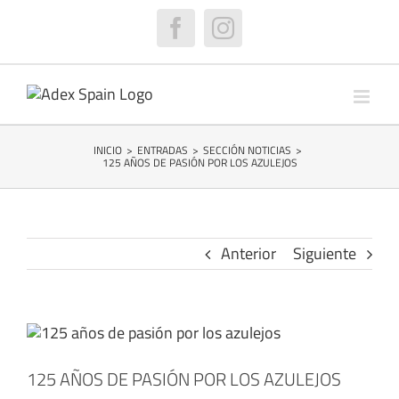
Saltar
al
Facebook
Instagram
contenido
INICIO
>
ENTRADAS
>
SECCIÓN NOTICIAS
>
125 AÑOS DE PASIÓN POR LOS AZULEJOS
Anterior
Siguiente
Ver
imagen
más
125 AÑOS DE PASIÓN POR LOS AZULEJOS
grande