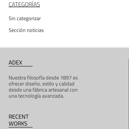
CATEGORÍAS
Sin categorizar
Sección noticias
ADEX
Nuestra filosofía desde 1897 es
ofrecer diseño, estilo y calidad
desde una fábrica artesanal con
una tecnología avanzada.
RECENT
WORKS