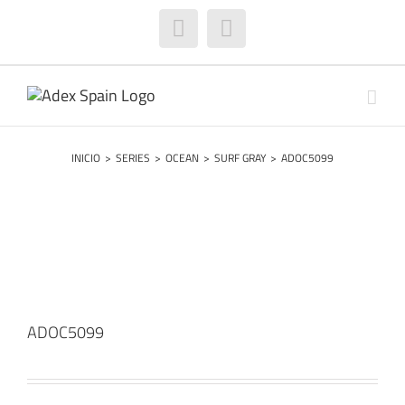
Saltar
al
Facebook
Instagram
contenido
INICIO
>
SERIES
>
OCEAN
>
SURF GRAY
>
ADOC5099
ADOC5099