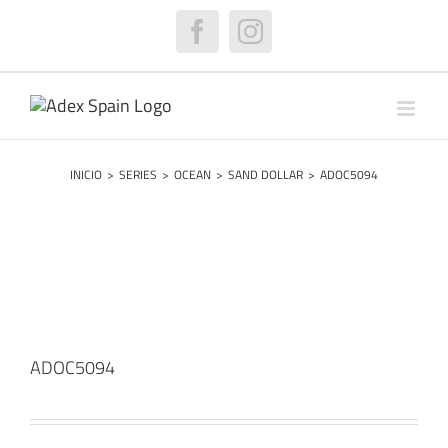
Saltar
al
Facebook
Instagram
contenido
INICIO
>
SERIES
>
OCEAN
>
SAND DOLLAR
>
ADOC5094
ADOC5094