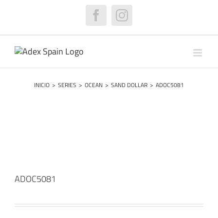
Saltar
al
Facebook
Instagram
contenido
INICIO
>
SERIES
>
OCEAN
>
SAND DOLLAR
>
ADOC5081
ADOC5081