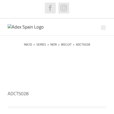
Saltar
al
Facebook
Instagram
contenido
INICIO
>
SERIES
>
NERI
>
BISCUIT
>
ADCT5028
ADCT5028