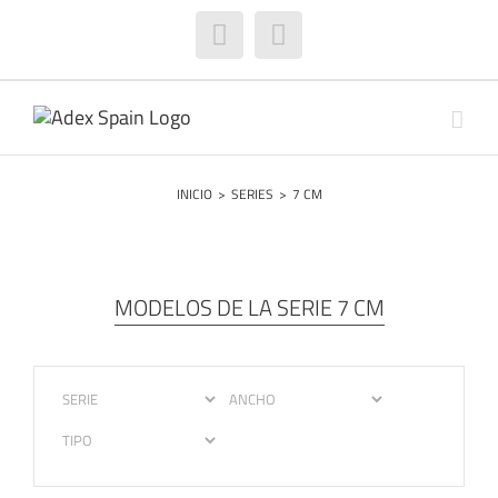
Saltar
al
Facebook
Instagram
contenido
INICIO
>
SERIES
>
7 CM
MODELOS DE LA SERIE 7 CM