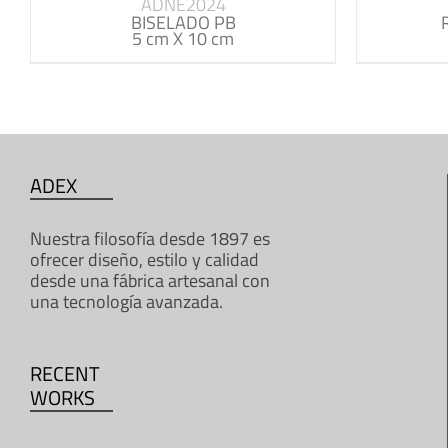
ADNE2024
BISELADO PB
5 cm X 10 cm
ADEX
Nuestra filosofía desde 1897 es
ofrecer diseño, estilo y calidad
desde una fábrica artesanal con
una tecnología avanzada.
RECENT
WORKS