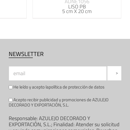
ADNE1056
LISO PB
5 cm X 20 cm
NEWSLETTER
He leído y acepto la
política de protección de datos
Acepto recibir publicidad y promociones de AZULEJO
DECORADO Y EXPORTACIÓN, S.L.
Responsable: AZULEJO DECORADO Y
EXPORTACIÓN, S.L.; Finalidad: Atender su solicitud