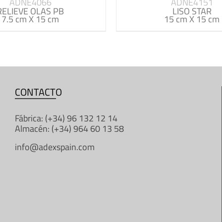
ADNE4066
ADNE4151
RELIEVE OLAS PB
LISO STAR
7.5 cm X 15 cm
15 cm X 15 cm
CONTACTO
Fábrica: (+34) 96 132 12 14
Almacén: (+34) 964 60 13 58
info@adexspain.com