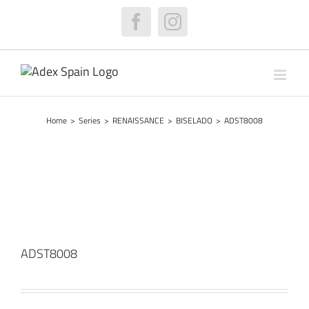
Skip
to
Facebook
Instagram
content
Home
>
Series
>
RENAISSANCE
>
BISELADO
>
ADST8008
ADST8008