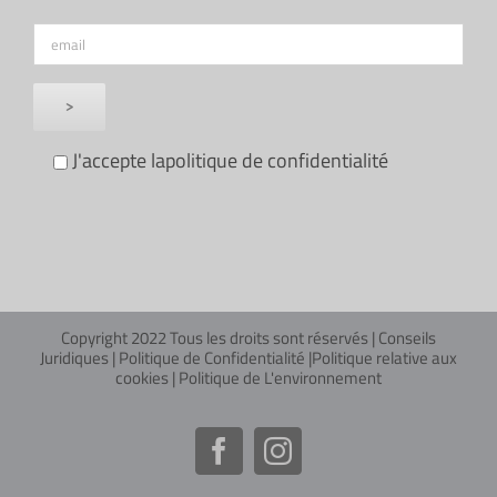
J'accepte la
politique de confidentialité
Copyright 2022 Tous les droits sont réservés |
Conseils
Juridiques
|
Politique de Confidentialité
|
Politique relative aux
cookies
|
Politique de L'environnement
Facebook
Instagram