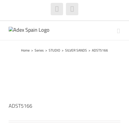
Skip
to
Facebook
Instagram
content
Home
>
Series
>
STUDIO
>
SILVER SANDS
>
ADST5166
ADST5166