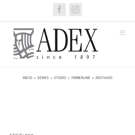
Saltar
al
Facebook
Instagram
contenido
INICIO
>
SERIES
>
STUDIO
>
TIMBERLINE
>
ADST4050