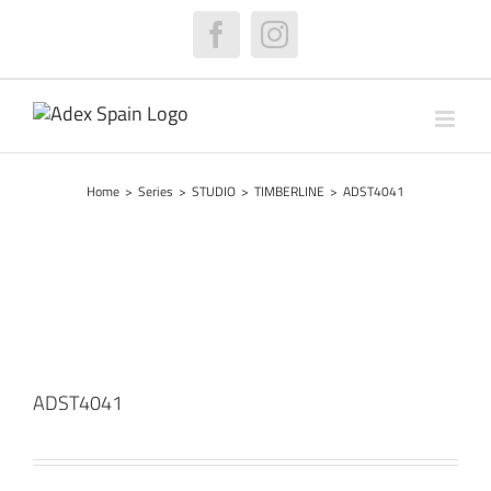
Skip
to
Facebook
Instagram
content
Home
>
Series
>
STUDIO
>
TIMBERLINE
>
ADST4041
ADST4041