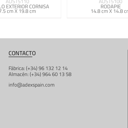
ADST5110
ADST5100
O EXTERIOR CORNISA
RODAPIE
7.5 cm X 19.8 cm
14.8 cm X 14.8 
CONTACTO
Fábrica: (+34) 96 132 12 14
Almacén: (+34) 964 60 13 58
info@adexspain.com