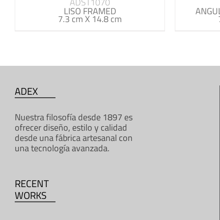
ADST1070
LISO FRAMED
ANGUL
7.3 cm X 14.8 cm
ADEX
Nuestra filosofía desde 1897 es
ofrecer diseño, estilo y calidad
desde una fábrica artesanal con
una tecnología avanzada.
RECENT
WORKS