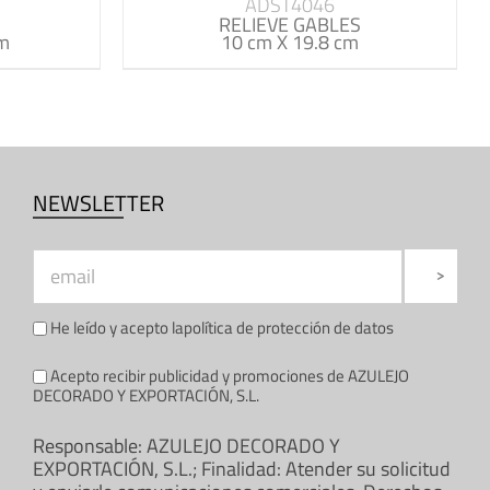
ADST4046
RELIEVE GABLES
cm
10 cm X 19.8 cm
NEWSLETTER
He leído y acepto la
política de protección de datos
Acepto recibir publicidad y promociones de AZULEJO
DECORADO Y EXPORTACIÓN, S.L.
Responsable: AZULEJO DECORADO Y
EXPORTACIÓN, S.L.; Finalidad: Atender su solicitud