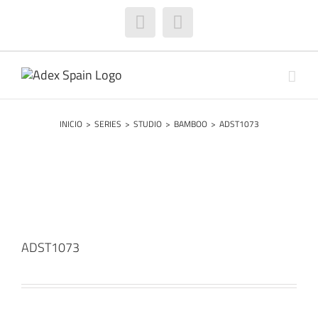
Saltar
al
Facebook
Instagram
contenido
INICIO
>
SERIES
>
STUDIO
>
BAMBOO
>
ADST1073
ADST1073