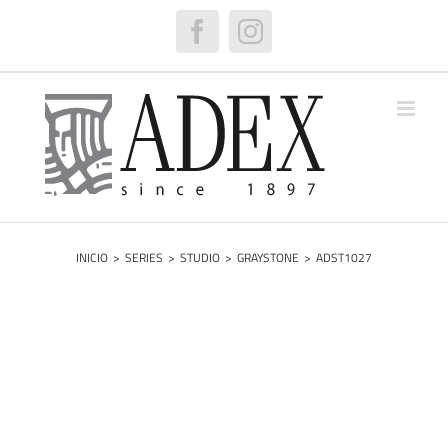
Saltar
al
Facebook
Instagram
contenido
INICIO
>
SERIES
>
STUDIO
>
GRAYSTONE
>
ADST1027