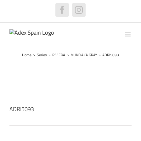
Skip
to
Facebook
Instagram
content
Home
>
Series
>
RIVIERA
>
MUNDAKA GRAY
>
ADRI5093
ADRI5093