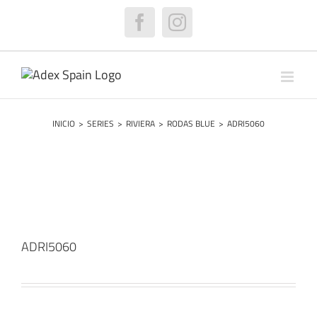
Saltar
al
Facebook
Instagram
contenido
INICIO
>
SERIES
>
RIVIERA
>
RODAS BLUE
>
ADRI5060
ADRI5060