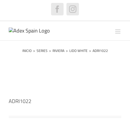
Saltar
al
Facebook
Instagram
contenido
INICIO
>
SERIES
>
RIVIERA
>
LIDO WHITE
>
ADRI1022
ADRI1022