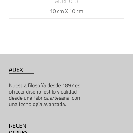
ADRI1013
10 cm X 10 cm
ADEX
Nuestra filosofía desde 1897 es
ofrecer diseño, estilo y calidad
desde una fábrica artesanal con
una tecnología avanzada.
RECENT
WORKS