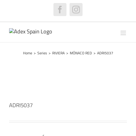
Skip
to
Facebook
Instagram
content
Home
>
Series
>
RIVIERA
>
MÓNACO RED
>
ADRI5037
ADRI5037