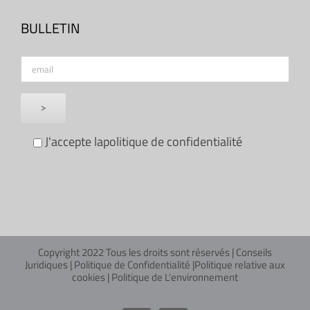
BULLETIN
J'accepte la
politique de confidentialité
Copyright 2022 Tous les droits sont réservés |
Conseils
Juridiques
|
Politique de Confidentialité
|
Politique relative aux
cookies
|
Politique de L'environnement