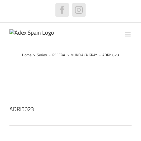
Skip
to
Facebook
Instagram
content
Home
>
Series
>
RIVIERA
>
MUNDAKA GRAY
>
ADRI5023
ADRI5023