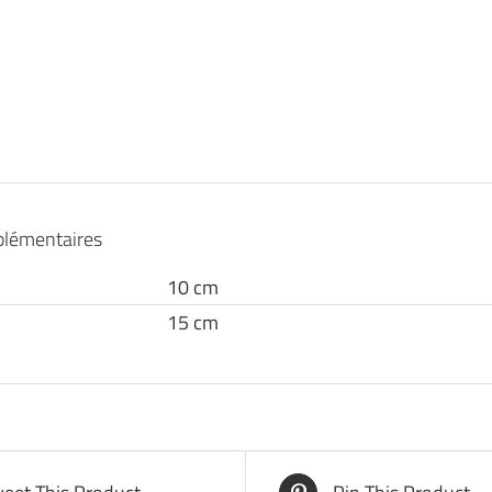
plémentaires
10 cm
15 cm