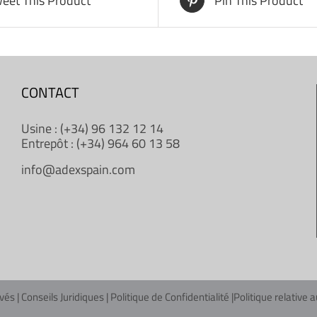
eet This Product
Pin This Product
CONTACT
Usine : (+34) 96 132 12 14
Entrepôt : (+34) 964 60 13 58
info@adexspain.com
vés |
Conseils Juridiques
|
Politique de Confidentialité
|
Politique relative 