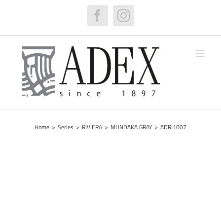
Skip
to
Facebook
Instagram
content
Home
>
Series
>
RIVIERA
>
MUNDAKA GRAY
>
ADRI1007