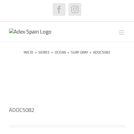
Saltar
al
Facebook
Instagram
contenido
INICIO
>
SERIES
>
OCEAN
>
SURF GRAY
>
ADOC5082
ADOC5082