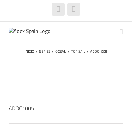
Saltar
al
Facebook
Instagram
contenido
INICIO
>
SERIES
>
OCEAN
>
TOP SAIL
>
ADOC1005
ADOC1005