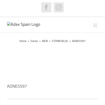
Skip
to
Facebook
Instagram
content
Home
>
Series
>
NERI
>
STORM BLUE
>
ADNE5597
ADNE5597