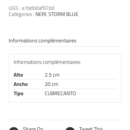
UGS :
a1bd0daf97dd
Catégories :
NERI
,
STORM BLUE
Informations complémentaires
Informations complémentaires
Alto
2.5 cm
Ancho
20 cm
Tipo
CUBRECANTO
Share On
Tweet This