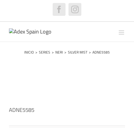
Saltar
al
Facebook
Instagram
contenido
INICIO
>
SERIES
>
NERI
>
SILVER MIST
>
ADNE5585
ADNE5585