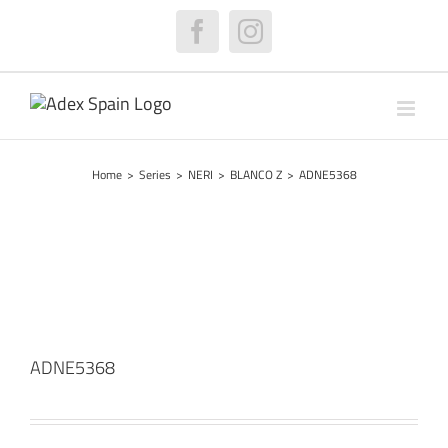
Skip
to
Facebook
Instagram
content
Home
>
Series
>
NERI
>
BLANCO Z
>
ADNE5368
ADNE5368