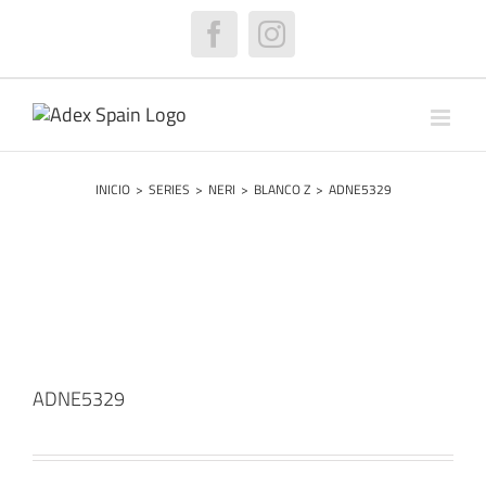
Saltar
al
Facebook
Instagram
contenido
INICIO
>
SERIES
>
NERI
>
BLANCO Z
>
ADNE5329
ADNE5329