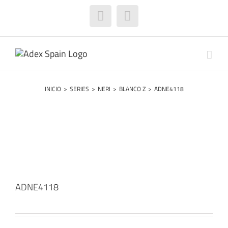
Saltar
al
Facebook
Instagram
contenido
INICIO
>
SERIES
>
NERI
>
BLANCO Z
>
ADNE4118
ADNE4118