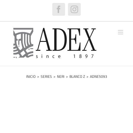
Saltar
al
Facebook
Instagram
contenido
INICIO
>
SERIES
>
NERI
>
BLANCO Z
>
ADNE5093