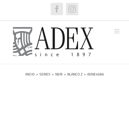
Saltar
al
Facebook
Instagram
contenido
INICIO
>
SERIES
>
NERI
>
BLANCO Z
>
ADNE4066