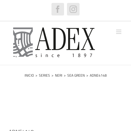
Saltar
al
Facebook
Instagram
contenido
INICIO
>
SERIES
>
NERI
>
SEA GREEN
>
ADNE4148